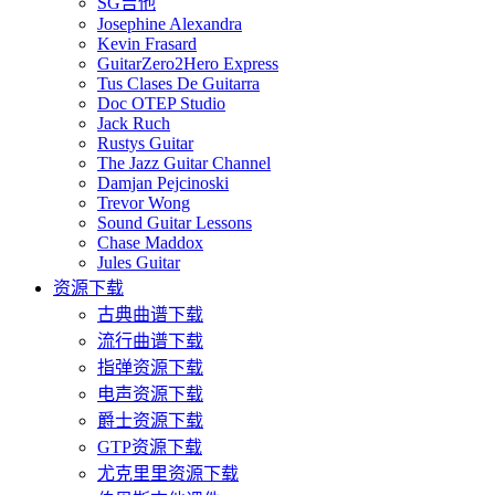
SG吉他
Josephine Alexandra
Kevin Frasard
GuitarZero2Hero Express
Tus Clases De Guitarra
Doc OTEP Studio
Jack Ruch
Rustys Guitar
The Jazz Guitar Channel
Damjan Pejcinoski
Trevor Wong
Sound Guitar Lessons
Chase Maddox
Jules Guitar
资源下载
古典曲谱下载
流行曲谱下载
指弹资源下载
电声资源下载
爵士资源下载
GTP资源下载
尤克里里资源下载