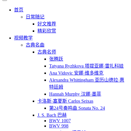
首页
日常随记
好文推荐
精彩欣赏
视频教学
古典名曲
古典名师
张腾跃
Tatyana Ryzhkova 塔提亚娜·雷扎科娃
Ana Vidovic 安娜·维多维克
Alexandra Whittingham 亚历山德拉·惠
特廷姆
Hannah Murphy 汉娜·墨菲
卡洛斯·塞夏斯 Carlos Seixas
第24号奏鸣曲 Sonata No. 24
J. S. Bach 巴赫
BWV 1007
BWV 998