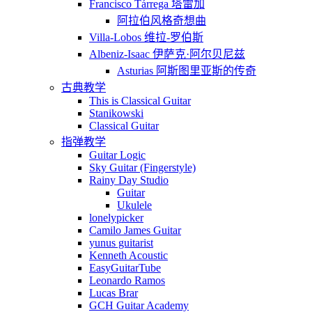
Francisco Tárrega 塔雷加
阿拉伯风格奇想曲
Villa-Lobos 维拉-罗伯斯
Albeniz-Isaac 伊萨克·阿尔贝尼兹
Asturias 阿斯图里亚斯的传奇
古典教学
This is Classical Guitar
Stanikowski
Classical Guitar
指弹教学
Guitar Logic
Sky Guitar (Fingerstyle)
Rainy Day Studio
Guitar
Ukulele
lonelypicker
Camilo James Guitar
yunus guitarist
Kenneth Acoustic
EasyGuitarTube
Leonardo Ramos
Lucas Brar
GCH Guitar Academy