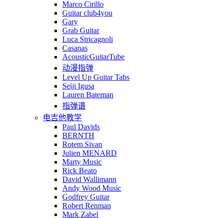
Marco Cirillo
Guitar club4you
Gary
Grab Guitar
Luca Stricagnoli
Casanas
AcousticGuitarTube
动漫指弹
Level Up Guitar Tabs
Seiji Igusa
Lauren Bateman
指弹谱
电吉他教学
Paul Davids
BERNTH
Rotem Sivan
Julien MENARD
Marty Music
Rick Beato
David Wallimann
Andy Wood Music
Godfrey Guitar
Robert Renman
Mark Zabel