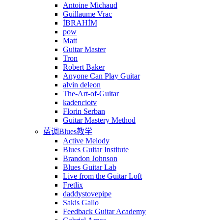
Antoine Michaud
Guillaume Vrac
İBRAHİM
pow
Matt
Guitar Master
Tron
Robert Baker
Anyone Can Play Guitar
alvin deleon
The-Art-of-Guitar
kadenciotv
Florin Serban
Guitar Mastery Method
蓝调Blues教学
Active Melody
Blues Guitar Institute
Brandon Johnson
Blues Guitar Lab
Live from the Guitar Loft
Fretlix
daddystovepipe
Sakis Gallo
Feedback Guitar Academy