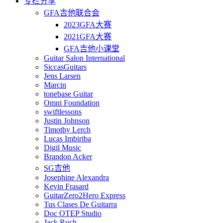
专栏分享
GFA吉他联合会
2023GFA大赛
2021GFA大赛
GFA吉他小课堂
Guitar Salon International
SiccasGuitars
Jens Larsen
Marcin
tonebase Guitar
Omni Foundation
swiftlessons
Justin Johnson
Timothy Lerch
Lucas Imbiriba
Digil Music
Brandon Acker
SG吉他
Josephine Alexandra
Kevin Frasard
GuitarZero2Hero Express
Tus Clases De Guitarra
Doc OTEP Studio
Jack Ruch