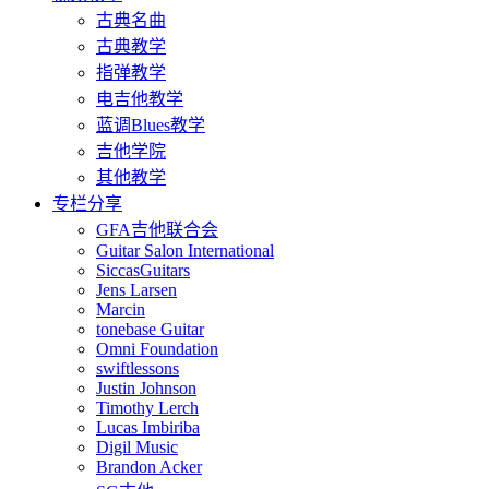
古典名曲
古典教学
指弹教学
电吉他教学
蓝调Blues教学
吉他学院
其他教学
专栏分享
GFA吉他联合会
Guitar Salon International
SiccasGuitars
Jens Larsen
Marcin
tonebase Guitar
Omni Foundation
swiftlessons
Justin Johnson
Timothy Lerch
Lucas Imbiriba
Digil Music
Brandon Acker