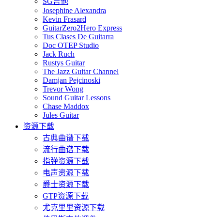
SG吉他
Josephine Alexandra
Kevin Frasard
GuitarZero2Hero Express
Tus Clases De Guitarra
Doc OTEP Studio
Jack Ruch
Rustys Guitar
The Jazz Guitar Channel
Damjan Pejcinoski
Trevor Wong
Sound Guitar Lessons
Chase Maddox
Jules Guitar
资源下载
古典曲谱下载
流行曲谱下载
指弹资源下载
电声资源下载
爵士资源下载
GTP资源下载
尤克里里资源下载