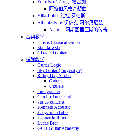
Francisco Tárrega 塔雷加
阿拉伯风格奇想曲
Villa-Lobos 维拉-罗伯斯
Albeniz-Isaac 伊萨克·阿尔贝尼兹
Asturias 阿斯图里亚斯的传奇
古典教学
This is Classical Guitar
Stanikowski
Classical Guitar
指弹教学
Guitar Logic
Sky Guitar (Fingerstyle)
Rainy Day Studio
Guitar
Ukulele
lonelypicker
Camilo James Guitar
yunus guitarist
Kenneth Acoustic
EasyGuitarTube
Leonardo Ramos
Lucas Brar
GCH Guitar Academy