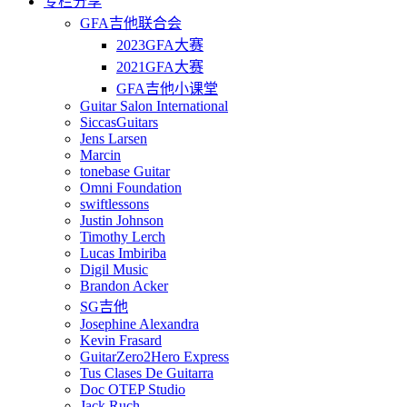
专栏分享
GFA吉他联合会
2023GFA大赛
2021GFA大赛
GFA吉他小课堂
Guitar Salon International
SiccasGuitars
Jens Larsen
Marcin
tonebase Guitar
Omni Foundation
swiftlessons
Justin Johnson
Timothy Lerch
Lucas Imbiriba
Digil Music
Brandon Acker
SG吉他
Josephine Alexandra
Kevin Frasard
GuitarZero2Hero Express
Tus Clases De Guitarra
Doc OTEP Studio
Jack Ruch