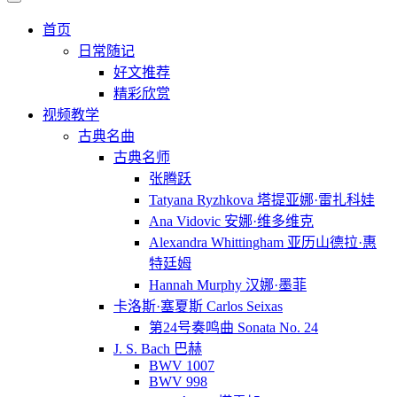
首页
日常随记
好文推荐
精彩欣赏
视频教学
古典名曲
古典名师
张腾跃
Tatyana Ryzhkova 塔提亚娜·雷扎科娃
Ana Vidovic 安娜·维多维克
Alexandra Whittingham 亚历山德拉·惠
特廷姆
Hannah Murphy 汉娜·墨菲
卡洛斯·塞夏斯 Carlos Seixas
第24号奏鸣曲 Sonata No. 24
J. S. Bach 巴赫
BWV 1007
BWV 998