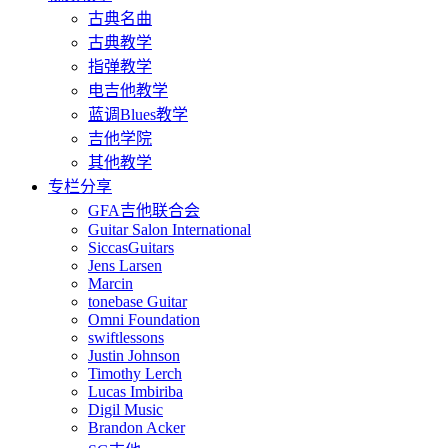
古典名曲
古典教学
指弹教学
电吉他教学
蓝调Blues教学
吉他学院
其他教学
专栏分享
GFA吉他联合会
Guitar Salon International
SiccasGuitars
Jens Larsen
Marcin
tonebase Guitar
Omni Foundation
swiftlessons
Justin Johnson
Timothy Lerch
Lucas Imbiriba
Digil Music
Brandon Acker