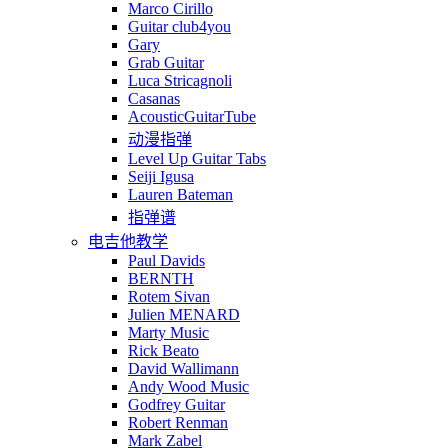
Marco Cirillo
Guitar club4you
Gary
Grab Guitar
Luca Stricagnoli
Casanas
AcousticGuitarTube
动漫指弹
Level Up Guitar Tabs
Seiji Igusa
Lauren Bateman
指弹谱
电吉他教学
Paul Davids
BERNTH
Rotem Sivan
Julien MENARD
Marty Music
Rick Beato
David Wallimann
Andy Wood Music
Godfrey Guitar
Robert Renman
Mark Zabel