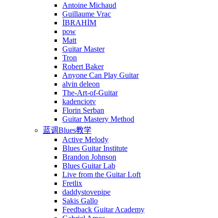
Antoine Michaud
Guillaume Vrac
İBRAHİM
pow
Matt
Guitar Master
Tron
Robert Baker
Anyone Can Play Guitar
alvin deleon
The-Art-of-Guitar
kadenciotv
Florin Serban
Guitar Mastery Method
蓝调Blues教学
Active Melody
Blues Guitar Institute
Brandon Johnson
Blues Guitar Lab
Live from the Guitar Loft
Fretlix
daddystovepipe
Sakis Gallo
Feedback Guitar Academy